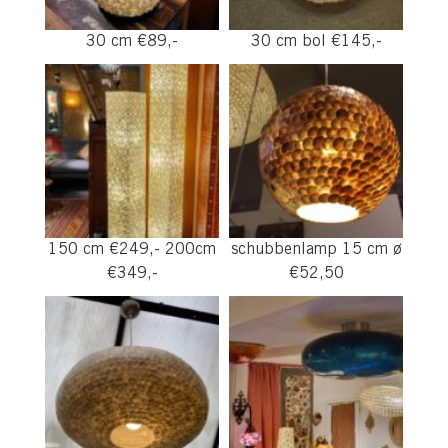
30 cm €89,-
30 cm bol €145,-
150 cm €249,- 200cm
schubbenlamp 15 cm ø
€349,-
€52,50