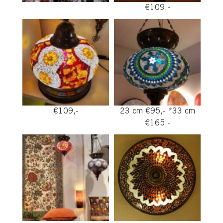
€109,-
€109,-
23 cm €95,- *33 cm
€165,-