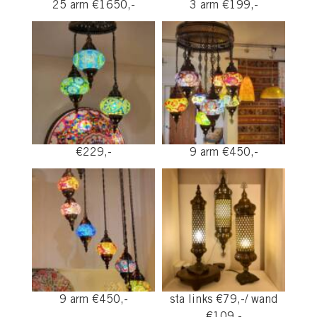
25 arm €1650,-
3 arm €199,-
€229,-
9 arm €450,-
9 arm €450,-
sta links €79,-/ wand