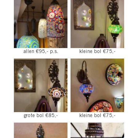
allen €95,- p.s.
kleine bol €75,-
grote bol €85,-
kleine bol €75,-