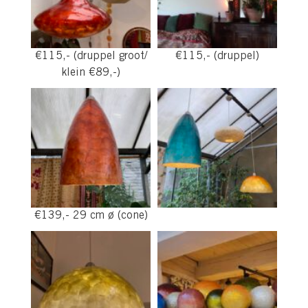
€115,- (druppel groot/
€115,- (druppel)
klein €89,-)
€139,- 29 cm ø (cone)