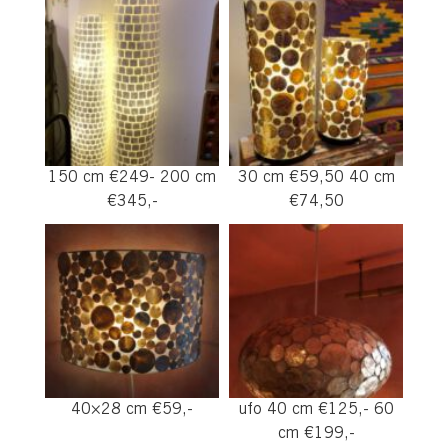
150 cm €249- 200 cm
30 cm €59,50 40 cm
€345,-
€74,50
40×28 cm €59,-
ufo 40 cm €125,- 60
cm €199,-