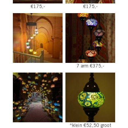
€175,-
€175,-
7 arm €375,-
*klein €52,50 groot