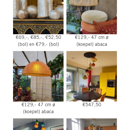
€69,-, €85,-, €52,50
€129,- 47 cm ø
(bol) en €79,- (bol)
(koepel) abaca
€129,- 47 cm ø
€547,50
(koepel) abaca