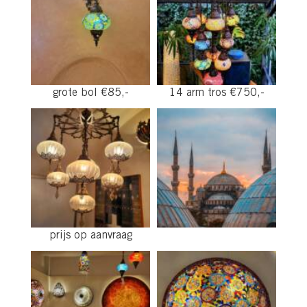
grote bol €85,-
14 arm tros €750,-
prijs op aanvraag