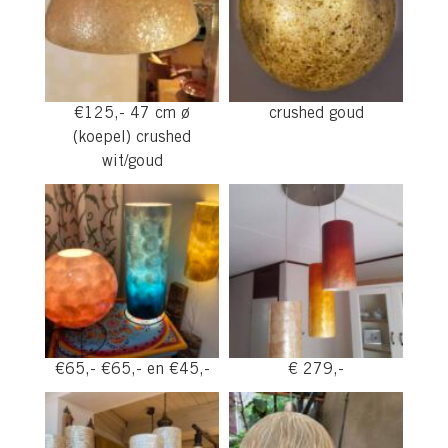
€125,- 47 cm ø
crushed goud
(koepel) crushed
wit/goud
€65,- €65,- en €45,-
€ 279,-