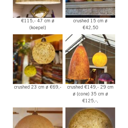
€115,- 47 cm ø
crushed 15 cm ø
(koepel)
€42,50
crushed 23 cm ø €69,-
crushed €149,- 29 cm
ø (cone) 35 cm ø
€125,-,