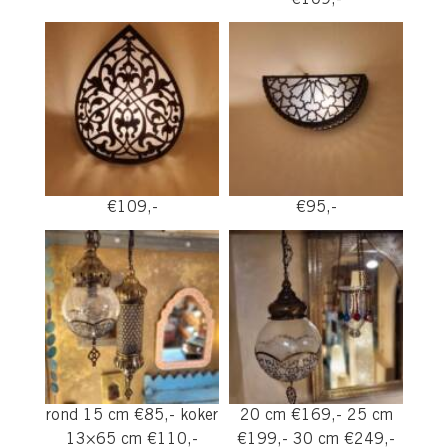
€109,-
€109,-
€95,-
rond 15 cm €85,- koker
20 cm €169,- 25 cm
13×65 cm €110,-
€199,- 30 cm €249,-