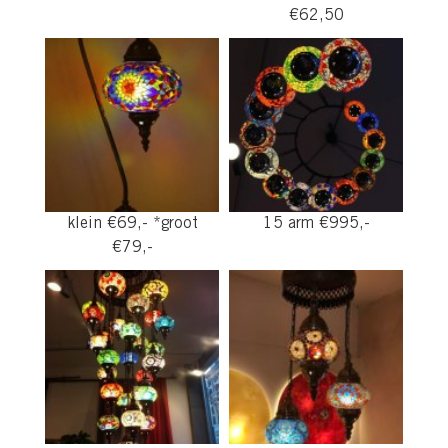
€62,50
klein €69,- *groot
15 arm €995,-
€79,-