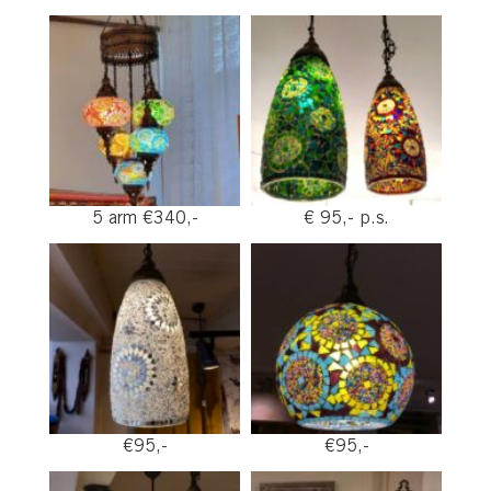
5 arm €340,-
€ 95,- p.s.
€95,-
€95,-