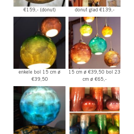
€159,- (donut)
donut glad €139,-
enkele bol 15 cm ø
15 cm ø €39,50 bol 23
€39,50
cm ø €65,-