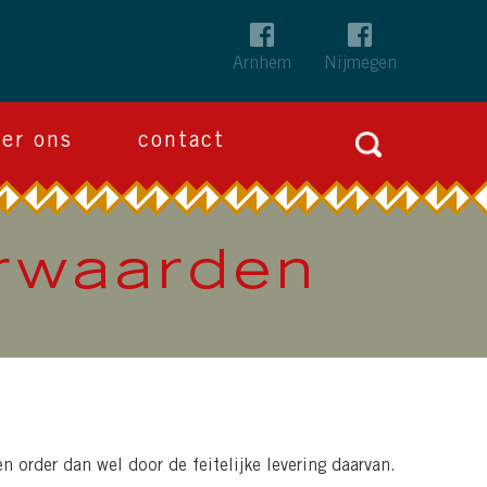
Arnhem
Nijmegen
Zoeken
ver ons
contact
naar:
orwaarden
 order dan wel door de feitelijke levering daarvan.