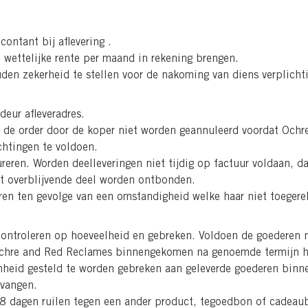
contant bij aflevering .
e wettelijke rente per maand in rekening brengen.
den zekerheid te stellen voor de nakoming van diens verplicht
rdeur afleveradres.
an de order door de koper niet worden geannuleerd voordat Ochr
chtingen te voldoen.
ureren. Worden deelleveringen niet tijdig op factuur voldaan, 
t overblijvende deel worden ontbonden.
veren ten gevolge van een omstandigheid welke haar niet toegere
controleren op hoeveelheid en gebreken. Voldoen de goederen 
j Ochre and Red Reclames binnengekomen na genoemde termijn 
heid gesteld te worden gebreken aan geleverde goederen binnen
rvangen.
 8 dagen ruilen tegen een ander product, tegoedbon of cadeau