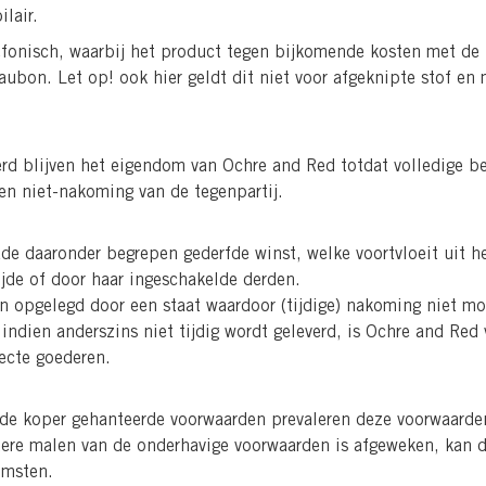
lair.
lefonisch, waarbij het product tegen bijkomende kosten met de
ubon. Let op! ook hier geldt dit niet voor afgeknipte stof en 
erd blijven het eigendom van Ochre and Red totdat volledige b
en niet-nakoming van de tegenpartij.
de daaronder begrepen gederfde winst, welke voortvloeit uit he
ijde of door haar ingeschakelde derden.
 opgelegd door een staat waardoor (tijdige) nakoming niet moge
indien anderszins niet tijdig wordt geleverd, is Ochre and Red
ecte goederen.
t de koper gehanteerde voorwaarden prevaleren deze voorwaarde
erdere malen van de onderhavige voorwaarden is afgeweken, kan
omsten.