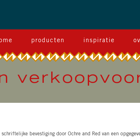
ome
producten
inspiratie
o
en verkoopvo
schriftelijke bevestiging door Ochre and Red van een opgegeven