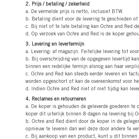
2. Prijs / betaling / zekerheid
a. De vermelde prijs is netto, inclusief BTW.
b. Betaling dient voor de levering te geschieden of 
c. Bij niet of te late betaling kan Ochre and Red d
d. Op verzoek van Ochre and Red is de koper gehou
3. Levering en levertermijn
a. Levering: af magazijn. Feitelijke levering tot voo
b. Bij overschrijding van de opgegeven levertijd k
binnen een redelijke termijn alsnog aan haar verpli
c. Ochre and Red kan steeds eerder leveren en fact
worden opgeschort of kan de overeenkomst voor he
d. Indien Ochre and Red niet of niet tijdig kan le
4. Reclames en retourneren
a. De koper is gehouden de geleverde goederen te 
koper dit uiterlijk binnen 8 dagen na levering bi
b. Ochre and Red dient door de koper in de gelegen
opnieuw te leveren dan wel deze door andere te ve
c. Bij aankoop van een product, kunt u dit binnen