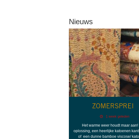
Nieuws
ZOMERSPREI
1 week geleden
Het warme weer houdt maar aan!
oplossing, een heerlijke katoenen kant
of een dunne bamboe viscose/ kat