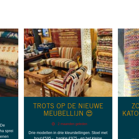
TROTS OP DE NIEUWE
Z
MEUBELLIJN 😍
KATO
2 maanden geleden
 De
ha sprei
Drie modellen in drie kleurstellingen. Stoel met
oenen
hout €595,- , bankje €975,- en het kleine