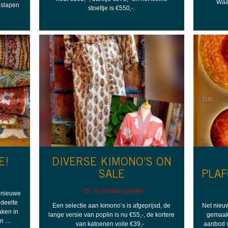
Waa
 slapen
stoeltje is €550,-.
E!
DIVERSE KIMONO’S ON
SALE
PLA
6 maanden geleden
e nieuwe
edeelte
Een selectie aan kimono’s is afgeprijsd, de
Net nieu
aken in
lange versie van poplin is nu €55,-, de kortere
gemaakt
den …
van katoenen voile €39,-
aanbod v