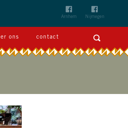
Arnhem
Nijmegen
Zoeken
ver ons
contact
naar: