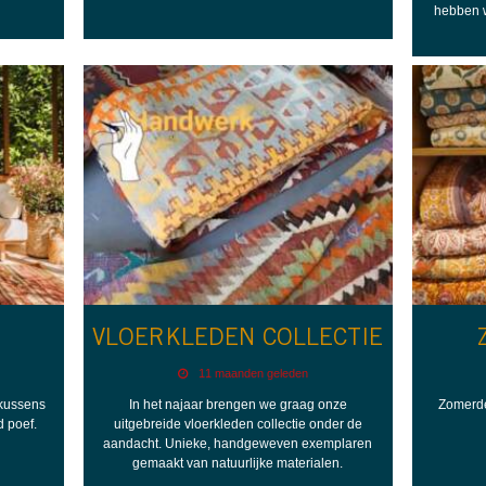
hebben w
VLOERKLEDEN COLLECTIE
11 maanden geleden
 kussens
In het najaar brengen we graag onze
Zomerde
d poef.
uitgebreide vloerkleden collectie onder de
aandacht. Unieke, handgeweven exemplaren
gemaakt van natuurlijke materialen.