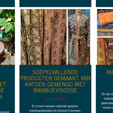
SOEPELVALLENDE
M
PRODUCTEN GEMAAKT VAN
ET
KATOEN GEMENGD MET
SE
BAMBOEVISCOSE
Ze zijn 
N.
matras
2 jaar geleden
gebruike
Er is een nieuwe collectie spreien,
ronde k
hammamdoeken en kimono’s binnen.
gonnen!