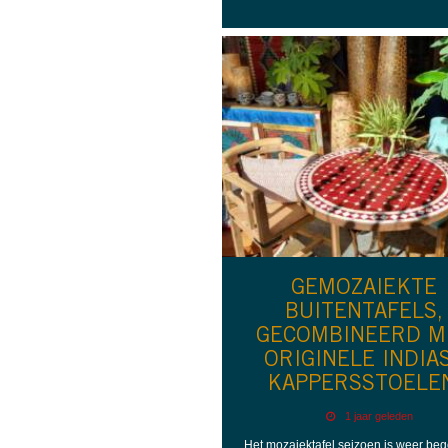
GEMOZAIEKTE
BUITENTAFELS,
GECOMBINEERD M
ORIGINELE INDIA
KAPPERSSTOELE
1 jaar geleden
Het mozaiektafel seizoen is weer be