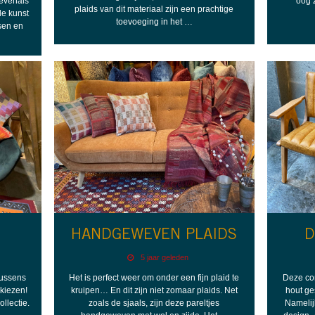
evenals
oog 
plaids van dit materiaal zijn een prachtige
de kunst
toevoeging in het …
sen en
HANDGEWEVEN PLAIDS
D
5 jaar geleden
mkussens
Het is perfect weer om onder een fijn plaid te
Deze com
kiezen!
kruipen… En dit zijn niet zomaar plaids. Net
hout ge
llectie.
zoals de sjaals, zijn deze pareltjes
Namelij