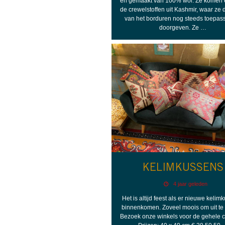
en gemaakt van 100% wol. Ze komen 
de crewelstoffen uit Kashmir, waar ze 
van het borduren nog steeds toepas
doorgeven. Ze …
KELIMKUSSENS
4 jaar geleden
Het is altijd feest als er nieuwe keli
binnenkomen. Zoveel moois om uit te 
Bezoek onze winkels voor de gehele co