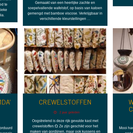
Gemaakt van een heerlijke zachte en
ed te
soepelvallende wafelstof, op basis van katoen
tieke
gemengd met bamboe viscose. Verkrijgbaar in
ia.
verschillende kleurstellingen …
MDA’
CREWELSTOFFEN
W
C
2 jaar geleden
Oogstrelend is deze rijk gevulde kast met
crewelstoffen.💞 Ze zijn geschikt voor het
borduurd
Mooi han
maken van gordijnen, maar ook kussens en