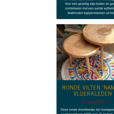
Voor een gezellig zitje buiten en go
combineren met een aantal authen
teakhouten kappersstoelen uit Ind
RONDE VILTEN ‘NA
VLOERKLEDEN
2 jaar geleden
Deze ronde vloerkleedje zijn handge