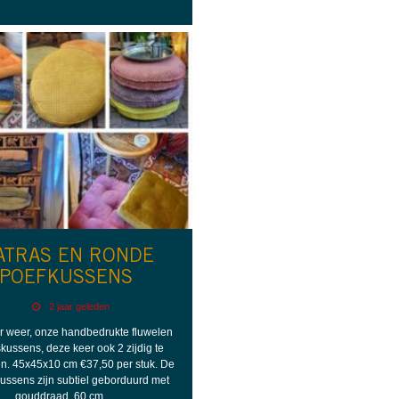
ATRAS EN RONDE
POEFKUSSENS
2 jaar geleden
er weer, onze handbedrukte fluwelen
kussens, deze keer ook 2 zijdig te
n. 45x45x10 cm €37,50 per stuk. De
ussens zijn subtiel geborduurd met
gouddraad, 60 cm …