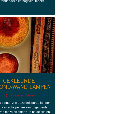
ronder deze en nog veel meer!!
GEKLEURDE
FOND/WAND LAMPEN
9 maanden geleden
w binnen zijn deze gekleurde lampen
 van schelpen en een uitgebreider
an mozaieklampen. In beide filialen