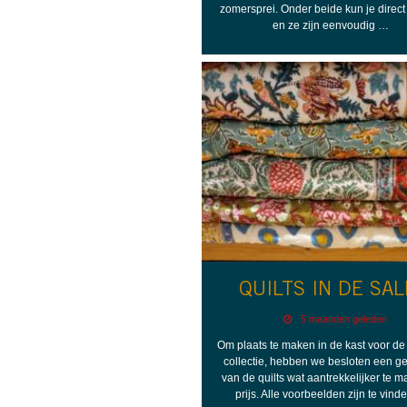
zomersprei. Onder beide kun je direct
en ze zijn eenvoudig …
QUILTS IN DE SAL
5 maanden geleden
Om plaats te maken in de kast voor d
collectie, hebben we besloten een g
van de quilts wat aantrekkelijker te m
prijs. Alle voorbeelden zijn te vin