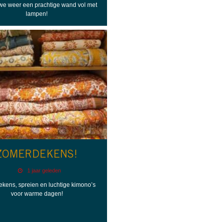
e weer een prachtige wand vol met
lampen!
ZOMERDEKENS!
1 jaar geleden
kens, spreien en luchtige kimono’s
voor warme dagen!