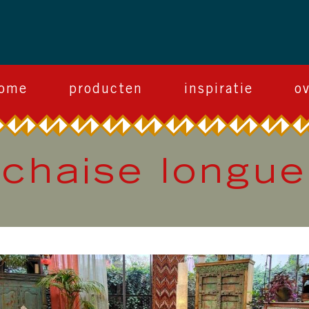
ome
producten
inspiratie
o
chaise longue