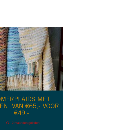
OMERPLAIDS MET
EN! VAN €65,- VOOR
€49,-
2 maanden geleden