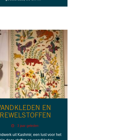
ANDKLEDEN EN
REWELSTOFFEN
3 jaar geleden
dwerk uit Kashmir, een lust voor het