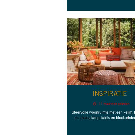
INSPIRATIE
11 maanden geleden
Sfeervolle woonruimte met een kelim,
en plaids, lamp, tafels en blockprinte