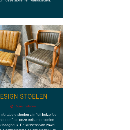
zijn deze stoffen en wandkleden.
ESIGN STOELEN
5 jaar geleden
fortabele stoelen zijn “uit hetzelfde
sneden” als onze eetkamerstoelen.
k haagbeuk. De kussens van zowel