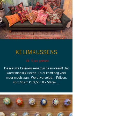
KELIMKUSSENS
5 jaar geleden
De nieuwe kelimkussens zijn gearriveerd! Dat
wordt moeilijk kiezen. En er komt nog veel
meer moois aan. Wordt vervolgd… Prijzen:
40 x 40 cm € 39,50 50 x 50 cm …