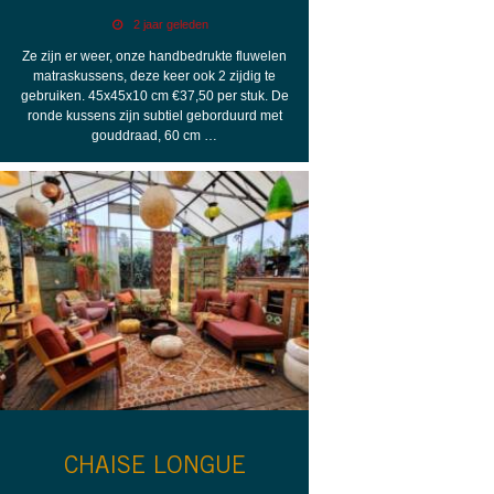
2 jaar geleden
Ze zijn er weer, onze handbedrukte fluwelen
matraskussens, deze keer ook 2 zijdig te
gebruiken. 45x45x10 cm €37,50 per stuk. De
ronde kussens zijn subtiel geborduurd met
gouddraad, 60 cm …
CHAISE LONGUE