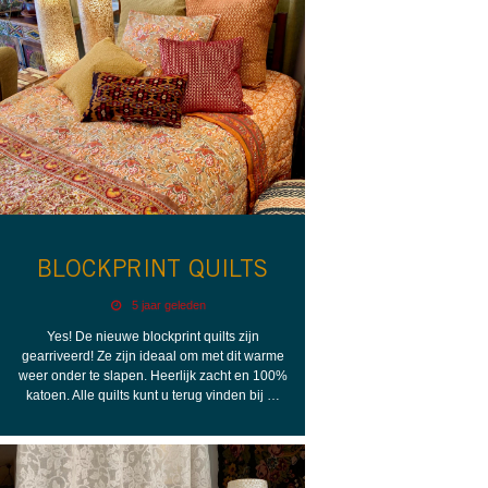
BLOCKPRINT QUILTS
5 jaar geleden
Yes! De nieuwe blockprint quilts zijn
gearriveerd! Ze zijn ideaal om met dit warme
weer onder te slapen. Heerlijk zacht en 100%
katoen. Alle quilts kunt u terug vinden bij …