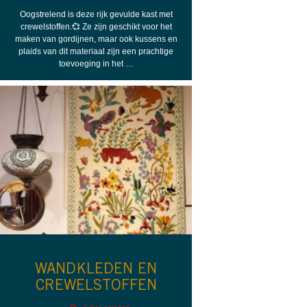
Oogstrelend is deze rijk gevulde kast met
crewelstoffen.💞 Ze zijn geschikt voor het
maken van gordijnen, maar ook kussens en
plaids van dit materiaal zijn een prachtige
toevoeging in het …
WANDKLEDEN EN
CREWELSTOFFEN