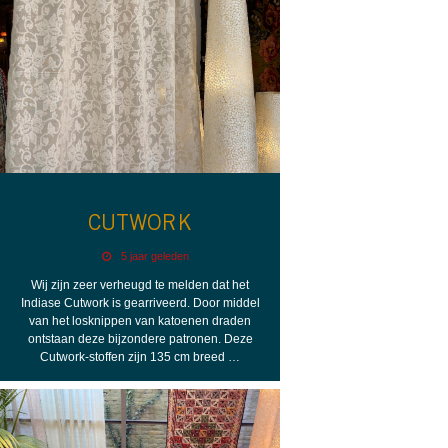
CUTWORK
5 jaar geleden
Wij zijn zeer verheugd te melden dat het
Indiase Cutwork is gearriveerd. Door middel
van het losknippen van katoenen draden
ontstaan deze bijzondere patronen. Deze
Cutwork-stoffen zijn 135 cm breed …