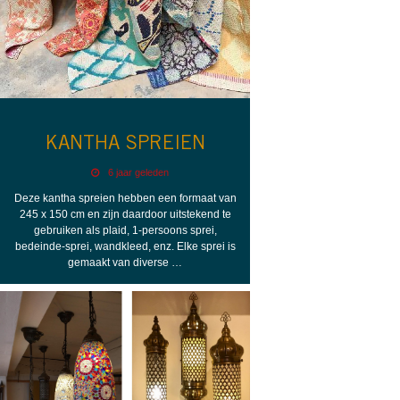
KANTHA SPREIEN
6 jaar geleden
Deze kantha spreien hebben een formaat van
245 x 150 cm en zijn daardoor uitstekend te
gebruiken als plaid, 1-persoons sprei,
bedeinde-sprei, wandkleed, enz. Elke sprei is
gemaakt van diverse …