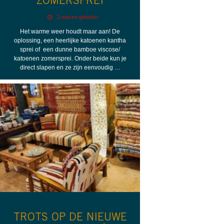
ZOMERSPREI
2 weken geleden
Het warme weer houdt maar aan! De
oplossing, een heerlijke katoenen kantha
sprei of een dunne bamboe viscose/
katoenen zomersprei. Onder beide kun je
direct slapen en ze zijn eenvoudig …
TROTS OP DE NIEUWE