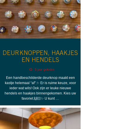
DEURKNOPPEN, HAAKJES
EN HENDELS
5 jaar geleden
Een handbeschilderde deurknop maakt een
kastje helemaal “af”.✨ Er is ruime keuze, voor
ieder wat wils! Ook zijn er leuke nieuwe
hendels en haakjes binnengekomen. Kies uw
favoriet.🙌🏻✨ U kunt …