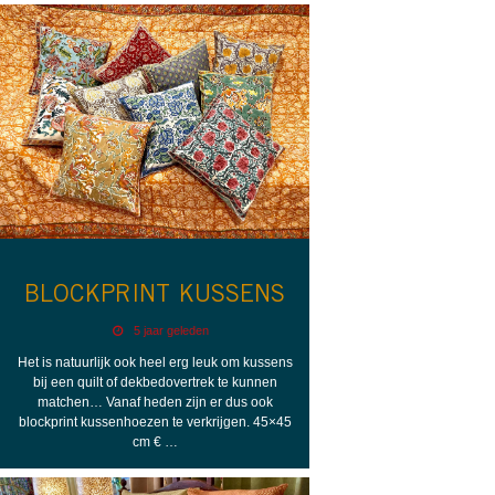
BLOCKPRINT KUSSENS
5 jaar geleden
Het is natuurlijk ook heel erg leuk om kussens
bij een quilt of dekbedovertrek te kunnen
matchen… Vanaf heden zijn er dus ook
blockprint kussenhoezen te verkrijgen. 45×45
cm € …