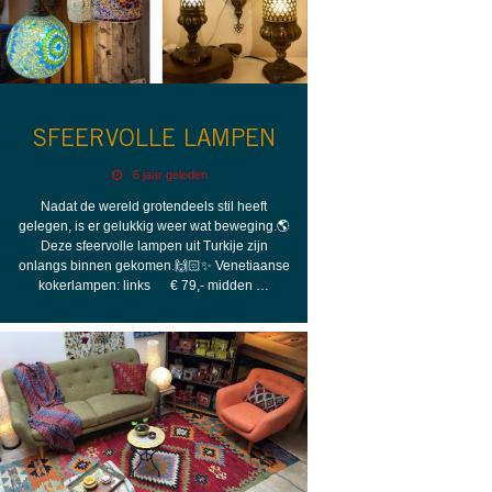
SFEERVOLLE LAMPEN
6 jaar geleden
Nadat de wereld grotendeels stil heeft
gelegen, is er gelukkig weer wat beweging.🌎
Deze sfeervolle lampen uit Turkije zijn
onlangs binnen gekomen.🙌🏻✨ Venetiaanse
kokerlampen: links € 79,- midden …