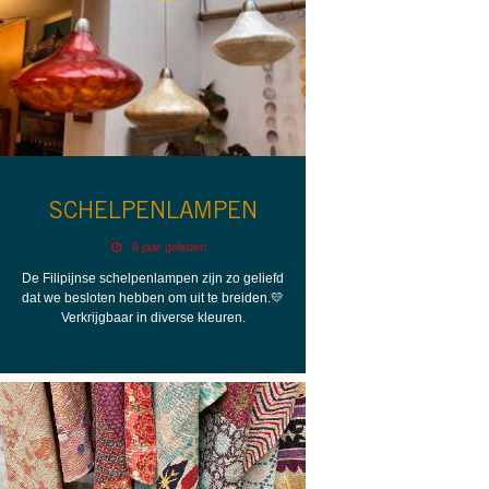
SCHELPENLAMPEN
6 jaar geleden
De Filipijnse schelpenlampen zijn zo geliefd
dat we besloten hebben om uit te breiden.💛
Verkrijgbaar in diverse kleuren.