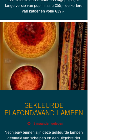
lange versie van poplin is nu €55,-, de kortere
van katoenen voile €39,-
GEKLEURDE
PLAFOND/WAND LAMPEN
9 maanden geleden
Net nieuw binnen zijn deze gekleurde lampen
gemaakt van schelpen en een uitgebreider