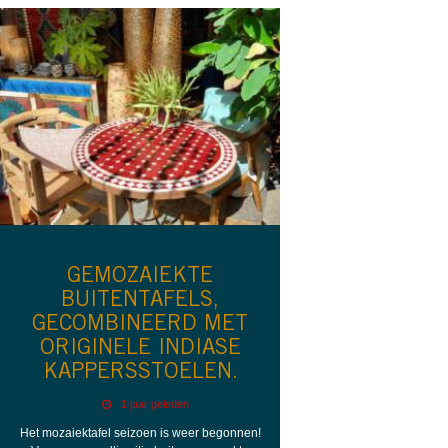
GEMOZAIEKTE
BUITENTAFELS,
GECOMBINEERD MET
ORIGINELE INDIASE
KAPPERSSTOELEN.
1 jaar geleden
Het mozaiektafel seizoen is weer begonnen!