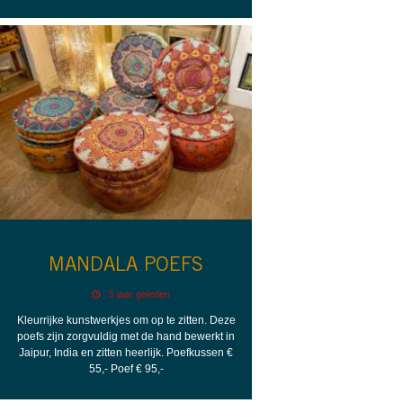
MANDALA POEFS
5 jaar geleden
Kleurrijke kunstwerkjes om op te zitten. Deze
poefs zijn zorgvuldig met de hand bewerkt in
Jaipur, India en zitten heerlijk. Poefkussen €
55,- Poef € 95,-