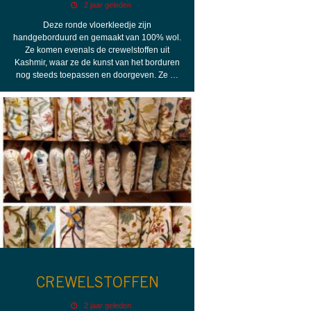
2 jaar geleden
Deze ronde vloerkleedje zijn
handgeborduurd en gemaakt van 100% wol.
Ze komen evenals de crewelstoffen uit
Kashmir, waar ze de kunst van het borduren
nog steeds toepassen en doorgeven. Ze …
CREWELSTOFFEN
2 jaar geleden