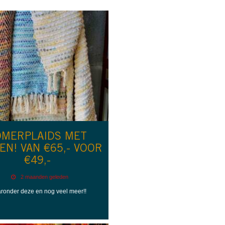
OMERPLAIDS MET
EN! VAN €65,- VOOR
€49,-
2 maanden geleden
ronder deze en nog veel meer!!