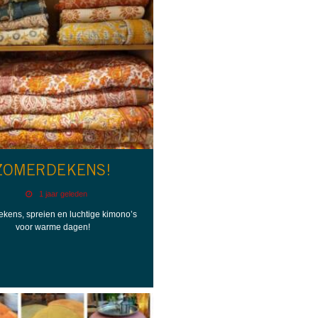
ZOMERDEKENS!
1 jaar geleden
kens, spreien en luchtige kimono’s
voor warme dagen!