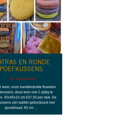
ATRAS EN RONDE
POEFKUSSENS
2 jaar geleden
er weer, onze handbedrukte fluwelen
kussens, deze keer ook 2 zijdig te
n. 45x45x10 cm €37,50 per stuk. De
ussens zijn subtiel geborduurd met
gouddraad, 60 cm …