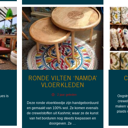
RONDE VILTEN ‘NAMDA’
C
VLOERKLEDEN
2 jaar geleden
ues is
Oogstr
crewel
Deze ronde vloerkleedje zijn handgeborduurd
maken v
en gemaakt van 100% wol. Ze komen evenals
plaids 
de crewelstoffen uit Kashmir, waar ze de kunst
van het borduren nog steeds toepassen en
doorgeven. Ze …