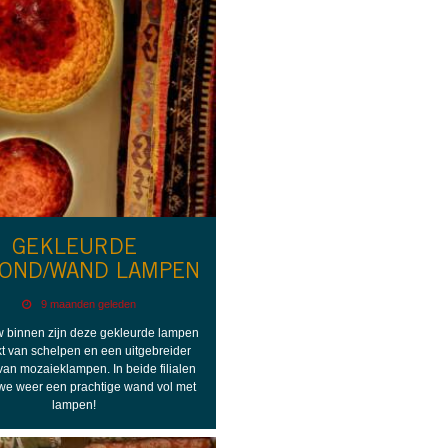
GEKLEURDE
FOND/WAND LAMPEN
9 maanden geleden
w binnen zijn deze gekleurde lampen
 van schelpen en een uitgebreider
an mozaieklampen. In beide filialen
e weer een prachtige wand vol met
lampen!