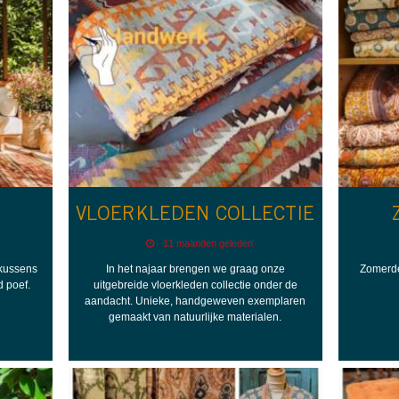
VLOERKLEDEN COLLECTIE
11 maanden geleden
 kussens
In het najaar brengen we graag onze
Zomerde
d poef.
uitgebreide vloerkleden collectie onder de
aandacht. Unieke, handgeweven exemplaren
gemaakt van natuurlijke materialen.