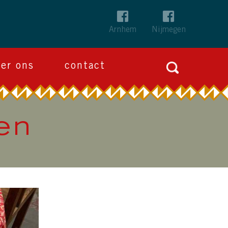
Arnhem
Nijmegen
Zoeken
ver ons
contact
naar:
en