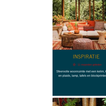
INSPIRATIE
11 maanden geleden
Sfeervolle woonruimte met een kelim,
en plaids, lamp, tafels en blockprinte