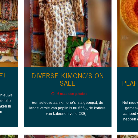
E!
DIVERSE KIMONO’S ON
SALE
PLA
6 maanden geleden
e nieuwe
edeelte
Een selectie aan kimono’s is afgeprijsd, de
Net nieu
aken in
lange versie van poplin is nu €55,-, de kortere
gemaakt
den …
van katoenen voile €39,-
aanbod v
hebben w