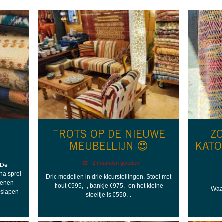
TROTS OP DE NIEUWE
Z
MEUBELLIJN 😍
KATO
2 maanden geleden
 De
ha sprei
Drie modellen in drie kleurstellingen. Stoel met
oenen
hout €595,- , bankje €975,- en het kleine
Waa
 slapen
stoeltje is €550,-.