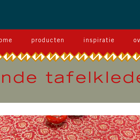
ome
producten
inspiratie
o
onde tafelkled