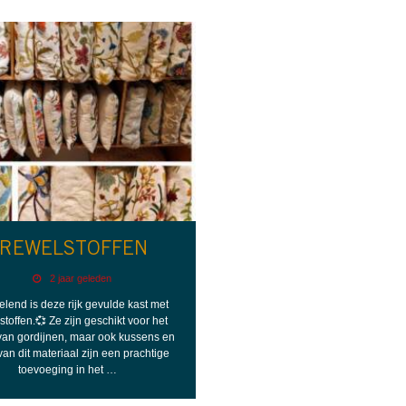
REWELSTOFFEN
2 jaar geleden
elend is deze rijk gevulde kast met
stoffen.💞 Ze zijn geschikt voor het
an gordijnen, maar ook kussens en
van dit materiaal zijn een prachtige
toevoeging in het …