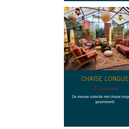
CHAISE LONGUE
2 jaar geleden
De nieuwe collectie met chaise long
gearriveerd!