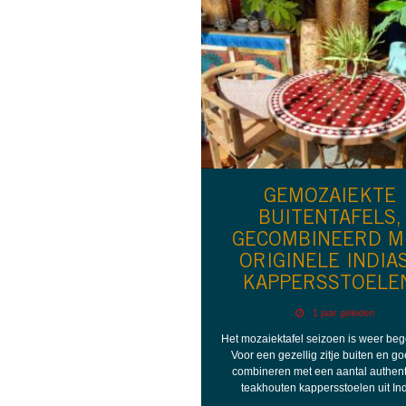
GEMOZAIEKTE
BUITENTAFELS,
GECOMBINEERD M
ORIGINELE INDIA
KAPPERSSTOELE
1 jaar geleden
Het mozaiektafel seizoen is weer be
Voor een gezellig zitje buiten en go
combineren met een aantal authen
teakhouten kappersstoelen uit Ind