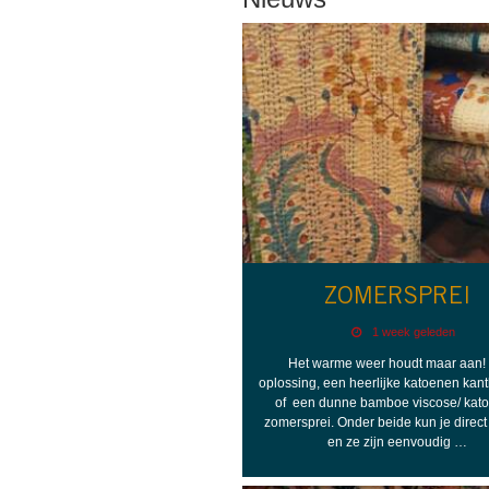
ZOMERSPREI
1 week geleden
Het warme weer houdt maar aan!
oplossing, een heerlijke katoenen kant
of een dunne bamboe viscose/ kat
zomersprei. Onder beide kun je direct
en ze zijn eenvoudig …