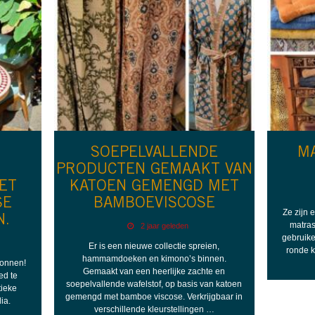
SOEPELVALLENDE
M
PRODUCTEN GEMAAKT VAN
ET
KATOEN GEMENGD MET
SE
BAMBOEVISCOSE
Ze zijn 
N.
matras
2 jaar geleden
gebruike
Er is een nieuwe collectie spreien,
ronde k
hammamdoeken en kimono’s binnen.
gonnen!
Gemaakt van een heerlijke zachte en
ed te
soepelvallende wafelstof, op basis van katoen
tieke
gemengd met bamboe viscose. Verkrijgbaar in
ia.
verschillende kleurstellingen …