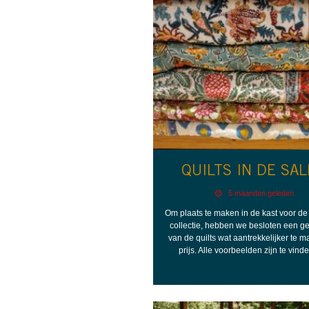
QUILTS IN DE SAL
5 maanden geleden
Om plaats te maken in de kast voor d
collectie, hebben we besloten een g
van de quilts wat aantrekkelijker te m
prijs. Alle voorbeelden zijn te vin