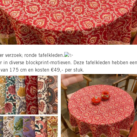
er verzoek; ronde tafelkleden.
ar in diverse blockprint-motieven. Deze tafelkleden hebben ee
 van 175 cm en kosten €49,- per stuk.