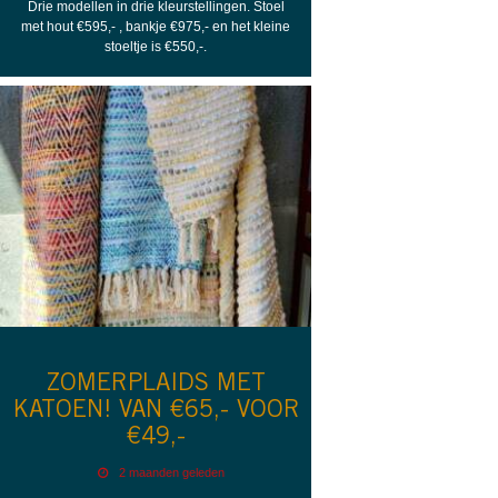
Drie modellen in drie kleurstellingen. Stoel
met hout €595,- , bankje €975,- en het kleine
stoeltje is €550,-.
ZOMERPLAIDS MET
KATOEN! VAN €65,- VOOR
€49,-
2 maanden geleden