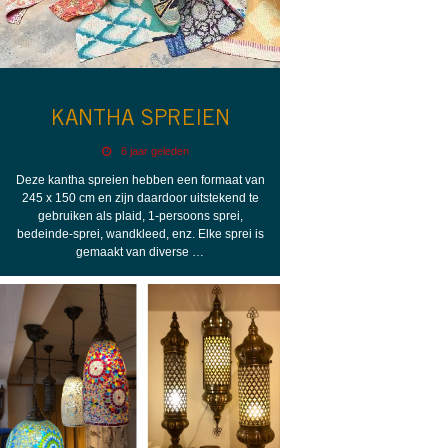
KANTHA SPREIEN
6 jaar geleden
Deze kantha spreien hebben een formaat van
245 x 150 cm en zijn daardoor uitstekend te
gebruiken als plaid, 1-persoons sprei,
bedeinde-sprei, wandkleed, enz. Elke sprei is
gemaakt van diverse …