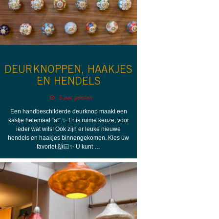
DEURKNOPPEN, HAAKJES
EN HENDELS
5 jaar geleden
Een handbeschilderde deurknop maakt een
kastje helemaal “af”.✨ Er is ruime keuze, voor
ieder wat wils! Ook zijn er leuke nieuwe
hendels en haakjes binnengekomen. Kies uw
favoriet.🙌🏻✨ U kunt …