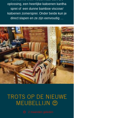
oplossing, een heerlijke katoenen kantha
sprei of een dunne bamboe viscose/
katoenen zomersprei. Onder beide kun je
direct slapen en ze zijn eenvoudig …
TROTS OP DE NIEUWE
MEUBELLIJN 😍
2 maanden geleden