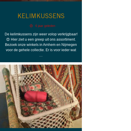
KELIMKUSSENS
6 jaar geleden
De kelimkussens zijn weer volop verkrijgbaar!
😍 Hier ziet u een greep uit ons assortiment.
Bezoek onze winkels in Arnhem en Nijmegen
voor de gehele collectie. Er is voor ieder wat
…