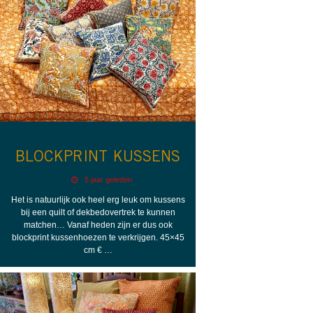
BLOCKPRINT KUSSENS
5 jaar geleden
Het is natuurlijk ook heel erg leuk om kussens
bij een quilt of dekbedovertrek te kunnen
matchen… Vanaf heden zijn er dus ook
blockprint kussenhoezen te verkrijgen. 45×45
cm € …