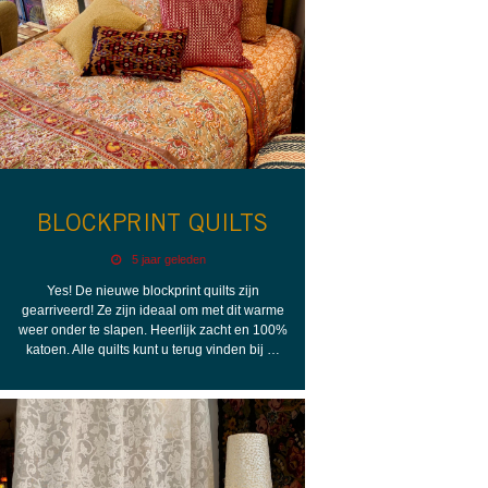
BLOCKPRINT QUILTS
5 jaar geleden
Yes! De nieuwe blockprint quilts zijn
gearriveerd! Ze zijn ideaal om met dit warme
weer onder te slapen. Heerlijk zacht en 100%
katoen. Alle quilts kunt u terug vinden bij …