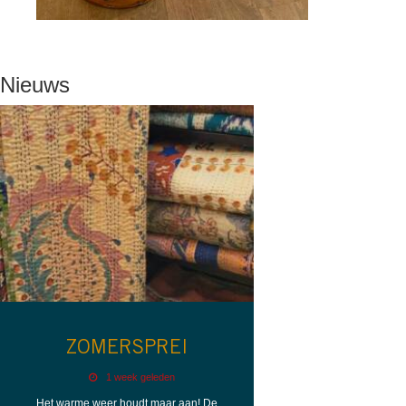
Nieuws
ZOMERSPREI
1 week geleden
Het warme weer houdt maar aan! De