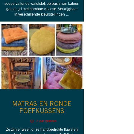
soepelvallende wafelstof, op basis van katoen
gemengd met bamboe viscose. Verkrijgbaar
in verschillende kleurstellingen …
MATRAS EN RONDE
POEFKUSSENS
2 jaar geleden
Ze zijn er weer, onze handbedrukte fluwelen