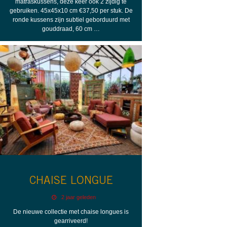
matraskussens, deze keer ook 2 zijdig te
gebruiken. 45x45x10 cm €37,50 per stuk. De
ronde kussens zijn subtiel geborduurd met
gouddraad, 60 cm …
CHAISE LONGUE
2 jaar geleden
De nieuwe collectie met chaise longues is
gearriveerd!