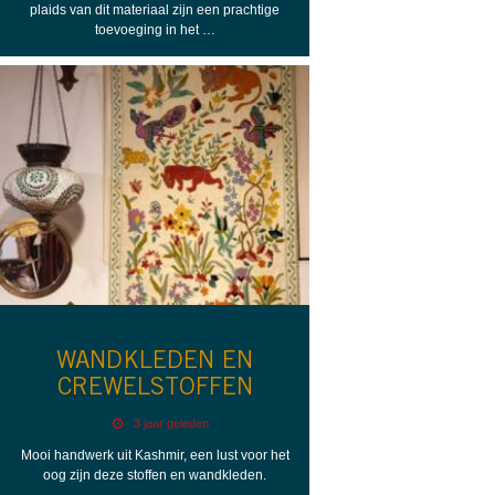
plaids van dit materiaal zijn een prachtige
toevoeging in het …
WANDKLEDEN EN
CREWELSTOFFEN
3 jaar geleden
Mooi handwerk uit Kashmir, een lust voor het
oog zijn deze stoffen en wandkleden.