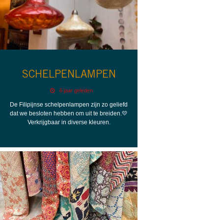
SCHELPENLAMPEN
6 jaar geleden
De Filipijnse schelpenlampen zijn zo geliefd
dat we besloten hebben om uit te breiden.💛
Verkrijgbaar in diverse kleuren.