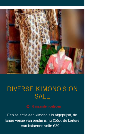
DIVERSE KIMONO’S ON
SALE
6 maanden geleden
Een selectie aan kimono’s is afgeprijsd, de
lange versie van poplin is nu €55,-, de kortere
van katoenen voile €39,-