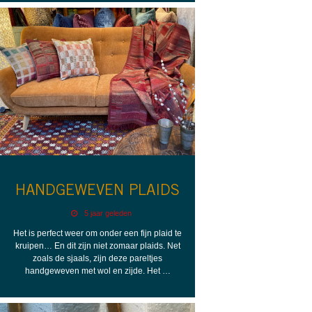
HANDGEWEVEN PLAIDS
5 jaar geleden
Het is perfect weer om onder een fijn plaid te
kruipen… En dit zijn niet zomaar plaids. Net
zoals de sjaals, zijn deze pareltjes
handgeweven met wol en zijde. Het …