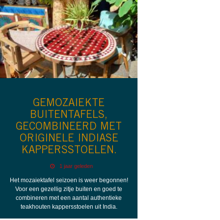
GEMOZAIEKTE
BUITENTAFELS,
GECOMBINEERD MET
ORIGINELE INDIASE
KAPPERSSTOELEN.
1 jaar geleden
Het mozaiektafel seizoen is weer begonnen!
Voor een gezellig zitje buiten en goed te
combineren met een aantal authentieke
teakhouten kappersstoelen uit India.