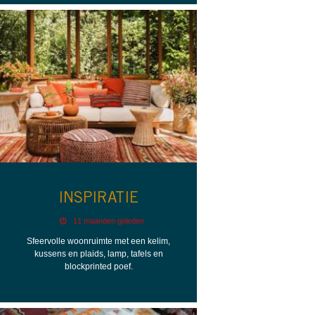
INSPIRATIE
11 maanden geleden
Sfeervolle woonruimte met een kelim,
kussens en plaids, lamp, tafels en
blockprinted poef.