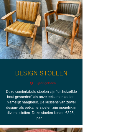
DESIGN STOELEN
5 jaar geleden
Deze comfortabele stoelen zijn “uit hetzelfde
hout gesneden” als onze eetkamerstoelen.
Namelijk haagbeuk. De kussens van zowel
design- als eetkamerstoelen zijn mogelijk in
diverse stoffen. Deze stoelen kosten €325,-
per …