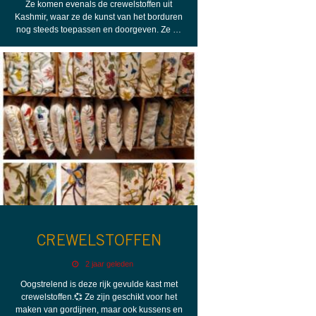
Ze komen evenals de crewelstoffen uit
Kashmir, waar ze de kunst van het borduren
nog steeds toepassen en doorgeven. Ze …
CREWELSTOFFEN
2 jaar geleden
Oogstrelend is deze rijk gevulde kast met
crewelstoffen.💞 Ze zijn geschikt voor het
maken van gordijnen, maar ook kussens en