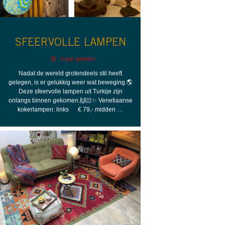
SFEERVOLLE LAMPEN
6 jaar geleden
Nadat de wereld grotendeels stil heeft
gelegen, is er gelukkig weer wat beweging.🌎
Deze sfeervolle lampen uit Turkije zijn
onlangs binnen gekomen.🙌🏻✨ Venetiaanse
kokerlampen: links € 79,- midden …