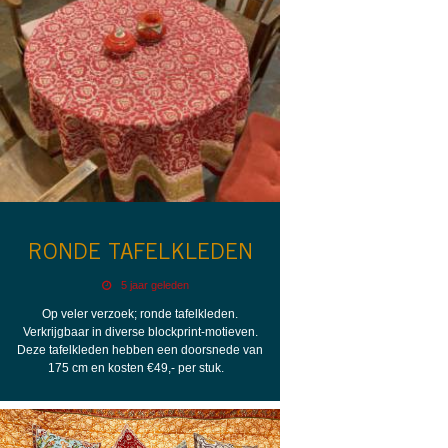
RONDE TAFELKLEDEN
5 jaar geleden
Op veler verzoek; ronde tafelkleden.
Verkrijgbaar in diverse blockprint-motieven.
Deze tafelkleden hebben een doorsnede van
175 cm en kosten €49,- per stuk.