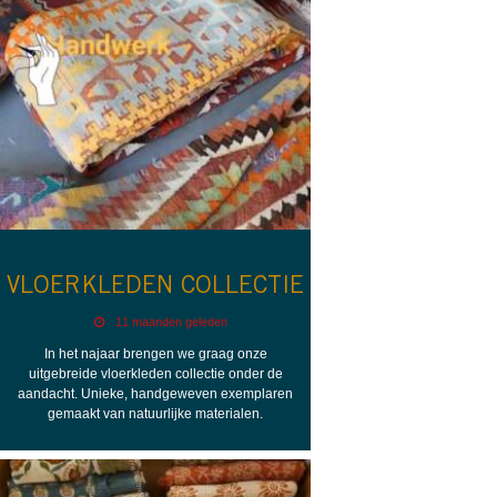
VLOERKLEDEN COLLECTIE
11 maanden geleden
In het najaar brengen we graag onze
uitgebreide vloerkleden collectie onder de
aandacht. Unieke, handgeweven exemplaren
gemaakt van natuurlijke materialen.