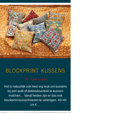
BLOCKPRINT KUSSENS
5 jaar geleden
Het is natuurlijk ook heel erg leuk om kussens
bij een quilt of dekbedovertrek te kunnen
matchen… Vanaf heden zijn er dus ook
blockprint kussenhoezen te verkrijgen. 45×45
cm € …