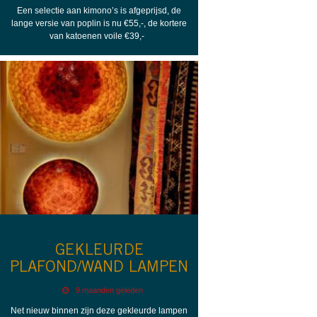
Een selectie aan kimono’s is afgeprijsd, de
lange versie van poplin is nu €55,-, de kortere
van katoenen voile €39,-
GEKLEURDE
PLAFOND/WAND LAMPEN
9 maanden geleden
Net nieuw binnen zijn deze gekleurde lampen