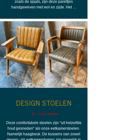
zoals de sjaals, zijn deze pareltjes
handgeweven met wol en zijde. Het …
DESIGN STOELEN
5 jaar geleden
Deze comfortabele stoelen zijn “uit hetzelfde
hout gesneden” als onze eetkamerstoelen.
Namelijk haagbeuk. De kussens van zowel
design- als eetkamerstoelen zijn mogelijk in