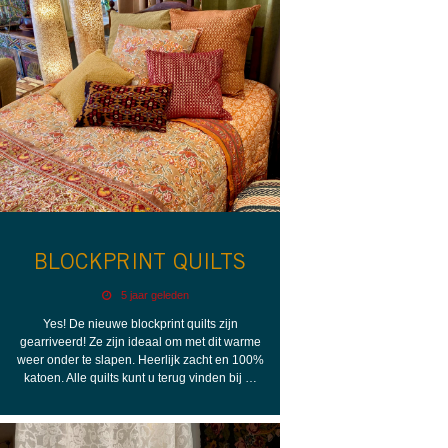
BLOCKPRINT QUILTS
5 jaar geleden
Yes! De nieuwe blockprint quilts zijn
gearriveerd! Ze zijn ideaal om met dit warme
weer onder te slapen. Heerlijk zacht en 100%
katoen. Alle quilts kunt u terug vinden bij …