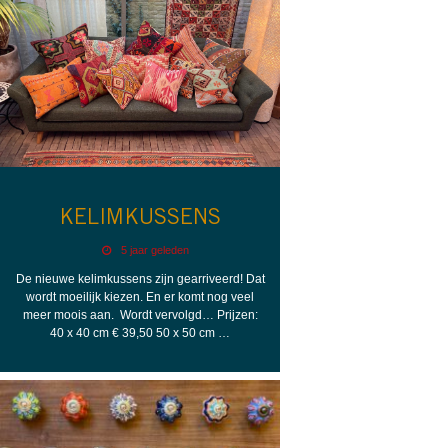
KELIMKUSSENS
5 jaar geleden
De nieuwe kelimkussens zijn gearriveerd! Dat
wordt moeilijk kiezen. En er komt nog veel
meer moois aan. Wordt vervolgd… Prijzen:
40 x 40 cm € 39,50 50 x 50 cm …