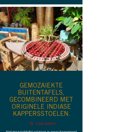
GEMOZAIEKTE
BUITENTAFELS,
GECOMBINEERD MET
ORIGINELE INDIASE
KAPPERSSTOELEN.
1 jaar geleden
Het mozaiektafel seizoen is weer begonnen!