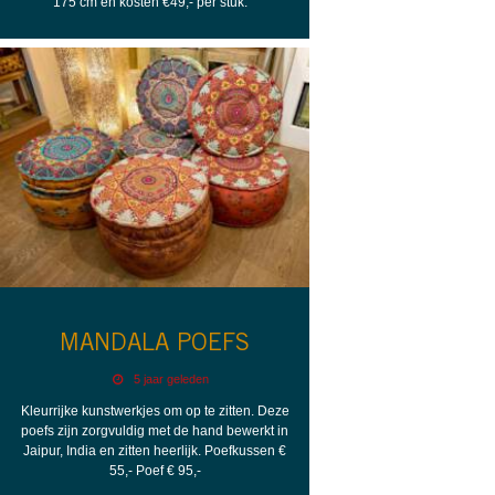
175 cm en kosten €49,- per stuk.
MANDALA POEFS
5 jaar geleden
Kleurrijke kunstwerkjes om op te zitten. Deze
poefs zijn zorgvuldig met de hand bewerkt in
Jaipur, India en zitten heerlijk. Poefkussen €
55,- Poef € 95,-