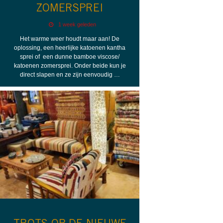
ZOMERSPREI
1 week geleden
Het warme weer houdt maar aan! De
oplossing, een heerlijke katoenen kantha
sprei of een dunne bamboe viscose/
katoenen zomersprei. Onder beide kun je
direct slapen en ze zijn eenvoudig …