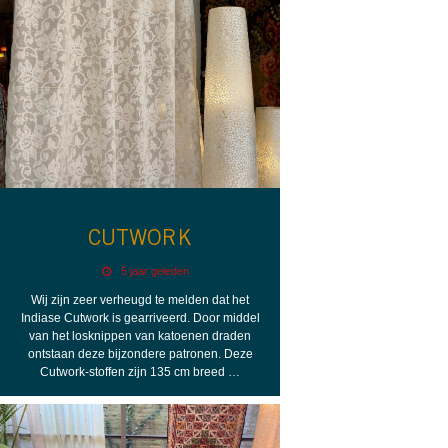
CUTWORK
5 jaar geleden
Wij zijn zeer verheugd te melden dat het
Indiase Cutwork is gearriveerd. Door middel
van het losknippen van katoenen draden
ontstaan deze bijzondere patronen. Deze
Cutwork-stoffen zijn 135 cm breed …