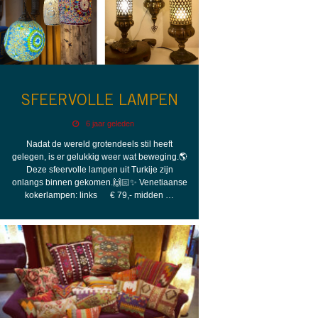
SFEERVOLLE LAMPEN
6 jaar geleden
Nadat de wereld grotendeels stil heeft
gelegen, is er gelukkig weer wat beweging.🌎
Deze sfeervolle lampen uit Turkije zijn
onlangs binnen gekomen.🙌🏻✨ Venetiaanse
kokerlampen: links € 79,- midden …