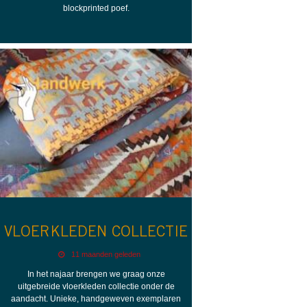
blockprinted poef.
VLOERKLEDEN COLLECTIE
11 maanden geleden
In het najaar brengen we graag onze
uitgebreide vloerkleden collectie onder de
aandacht. Unieke, handgeweven exemplaren