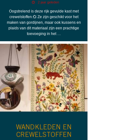
2 jaar geleden
Oogstrelend is deze rijk gevulde kast met
crewelstoffen.💞 Ze zijn geschikt voor het
maken van gordijnen, maar ook kussens en
plaids van dit materiaal zijn een prachtige
toevoeging in het …
WANDKLEDEN EN
CREWELSTOFFEN