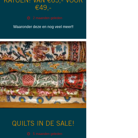
KATOEN! VAN €65,- VOOR
€49,-
2 maanden geleden
Waaronder deze en nog veel meer!!
QUILTS IN DE SALE!
5 maanden geleden