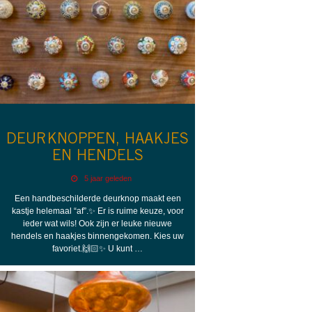
DEURKNOPPEN, HAAKJES
EN HENDELS
5 jaar geleden
Een handbeschilderde deurknop maakt een
kastje helemaal “af”.✨ Er is ruime keuze, voor
ieder wat wils! Ook zijn er leuke nieuwe
hendels en haakjes binnengekomen. Kies uw
favoriet.🙌🏻✨ U kunt …