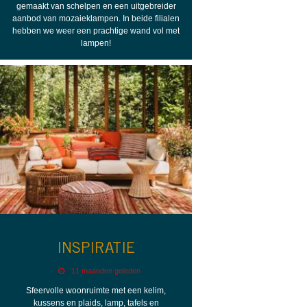
gemaakt van schelpen en een uitgebreider
aanbod van mozaieklampen. In beide filialen
hebben we weer een prachtige wand vol met
lampen!
INSPIRATIE
11 maanden geleden
Sfeervolle woonruimte met een kelim,
kussens en plaids, lamp, tafels en