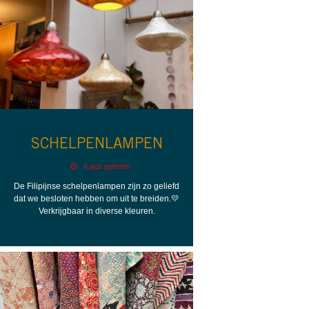
SCHELPENLAMPEN
6 jaar geleden
De Filipijnse schelpenlampen zijn zo geliefd
dat we besloten hebben om uit te breiden.💛
Verkrijgbaar in diverse kleuren.