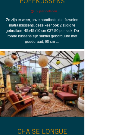
POEFKUSSENS
2 jaar geleden
Ze zijn er weer, onze handbedrukte fluwelen
matraskussens, deze keer ook 2 zijdig te
gebruiken. 45x45x10 cm €37,50 per stuk. De
ronde kussens zijn subtiel geborduurd met
gouddraad, 60 cm …
CHAISE LONGUE