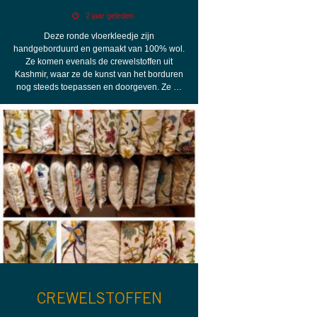
2 jaar geleden
Deze ronde vloerkleedje zijn
handgeborduurd en gemaakt van 100% wol.
Ze komen evenals de crewelstoffen uit
Kashmir, waar ze de kunst van het borduren
nog steeds toepassen en doorgeven. Ze …
CREWELSTOFFEN