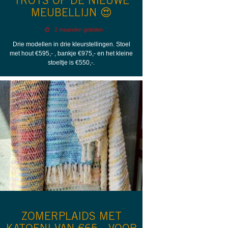
TROTS OP DE NIEUWE
MEUBELLIJN 😍
2 maanden geleden
Drie modellen in drie kleurstellingen. Stoel
met hout €595,- , bankje €975,- en het kleine
stoeltje is €550,-.
ZOMERPLAIDS MET