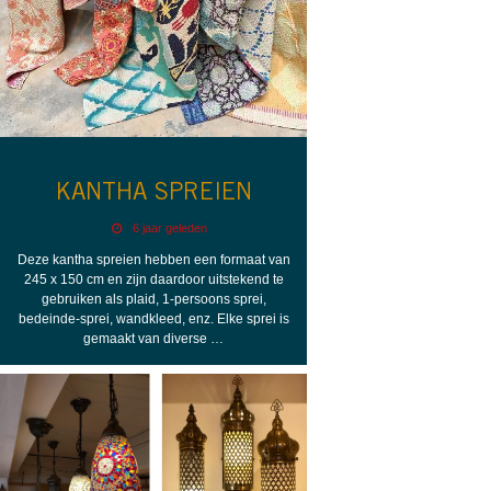
KANTHA SPREIEN
6 jaar geleden
Deze kantha spreien hebben een formaat van
245 x 150 cm en zijn daardoor uitstekend te
gebruiken als plaid, 1-persoons sprei,
bedeinde-sprei, wandkleed, enz. Elke sprei is
gemaakt van diverse …