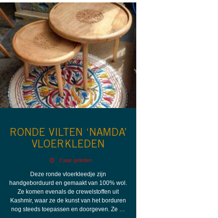
RONDE VILTEN ‘NAMDA’
VLOERKLEDEN
2 jaar geleden
Deze ronde vloerkleedje zijn
handgeborduurd en gemaakt van 100% wol.
Ze komen evenals de crewelstoffen uit
Kashmir, waar ze de kunst van het borduren
nog steeds toepassen en doorgeven. Ze …