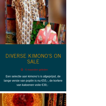
DIVERSE KIMONO’S ON
SALE
6 maanden geleden
Een selectie aan kimono’s is afgeprijsd, de
lange versie van poplin is nu €55,-, de kortere
van katoenen voile €39,-