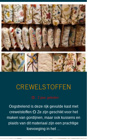
CREWELSTOFFEN
2 jaar geleden
Oogstrelend is deze rijk gevulde kast met
crewelstoffen.💞 Ze zijn geschikt voor het
maken van gordijnen, maar ook kussens en
plaids van dit materiaal zijn een prachtige
toevoeging in het …