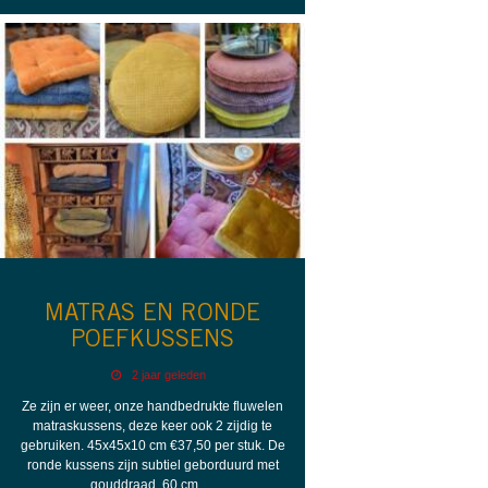
MATRAS EN RONDE
POEFKUSSENS
2 jaar geleden
Ze zijn er weer, onze handbedrukte fluwelen
matraskussens, deze keer ook 2 zijdig te
gebruiken. 45x45x10 cm €37,50 per stuk. De
ronde kussens zijn subtiel geborduurd met
gouddraad, 60 cm …