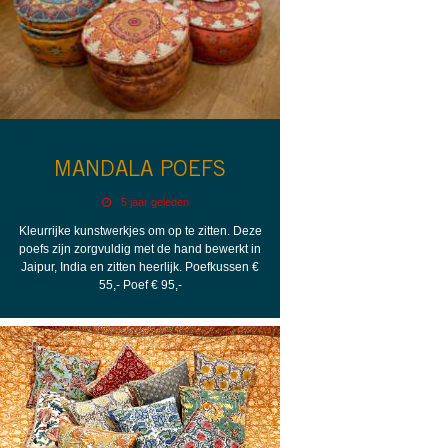
MANDALA POEFS
5 jaar geleden
Kleurrijke kunstwerkjes om op te zitten. Deze
poefs zijn zorgvuldig met de hand bewerkt in
Jaipur, India en zitten heerlijk. Poefkussen €
55,- Poef € 95,-