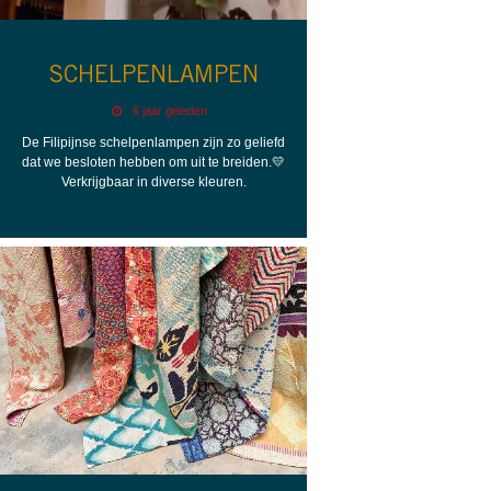
SCHELPENLAMPEN
6 jaar geleden
De Filipijnse schelpenlampen zijn zo geliefd
dat we besloten hebben om uit te breiden.💛
Verkrijgbaar in diverse kleuren.