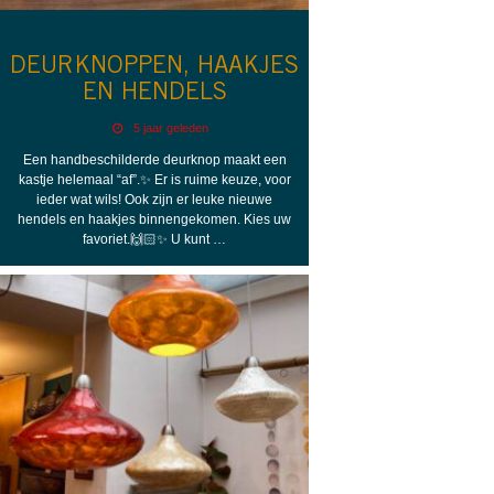
DEURKNOPPEN, HAAKJES
EN HENDELS
5 jaar geleden
Een handbeschilderde deurknop maakt een
kastje helemaal “af”.✨ Er is ruime keuze, voor
ieder wat wils! Ook zijn er leuke nieuwe
hendels en haakjes binnengekomen. Kies uw
favoriet.🙌🏻✨ U kunt …