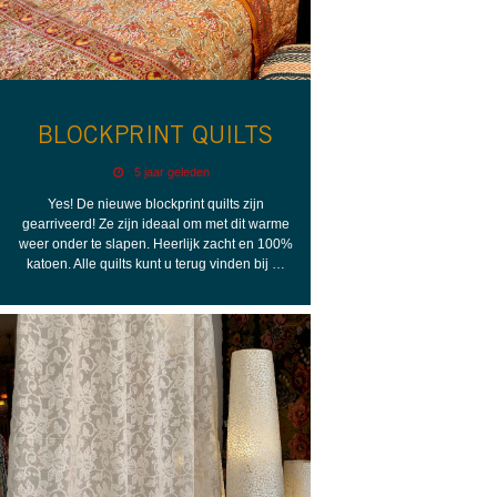
BLOCKPRINT QUILTS
5 jaar geleden
Yes! De nieuwe blockprint quilts zijn
gearriveerd! Ze zijn ideaal om met dit warme
weer onder te slapen. Heerlijk zacht en 100%
katoen. Alle quilts kunt u terug vinden bij …