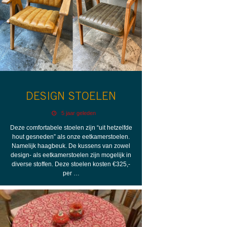
DESIGN STOELEN
5 jaar geleden
Deze comfortabele stoelen zijn “uit hetzelfde
hout gesneden” als onze eetkamerstoelen.
Namelijk haagbeuk. De kussens van zowel
design- als eetkamerstoelen zijn mogelijk in
diverse stoffen. Deze stoelen kosten €325,-
per …