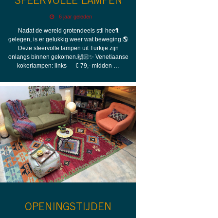
SFEERVOLLE LAMPEN
6 jaar geleden
Nadat de wereld grotendeels stil heeft
gelegen, is er gelukkig weer wat beweging.🌎
Deze sfeervolle lampen uit Turkije zijn
onlangs binnen gekomen.🙌🏻✨ Venetiaanse
kokerlampen: links € 79,- midden …
OPENINGSTIJDEN