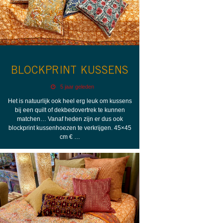
BLOCKPRINT KUSSENS
5 jaar geleden
Het is natuurlijk ook heel erg leuk om kussens
bij een quilt of dekbedovertrek te kunnen
matchen… Vanaf heden zijn er dus ook
blockprint kussenhoezen te verkrijgen. 45×45
cm € …