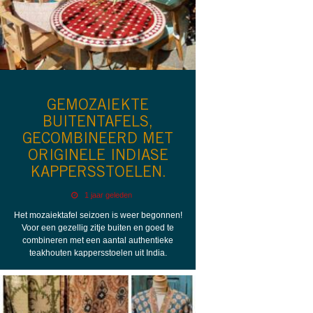
GEMOZAIEKTE
BUITENTAFELS,
GECOMBINEERD MET
ORIGINELE INDIASE
KAPPERSSTOELEN.
1 jaar geleden
Het mozaiektafel seizoen is weer begonnen!
Voor een gezellig zitje buiten en goed te
combineren met een aantal authentieke
teakhouten kappersstoelen uit India.