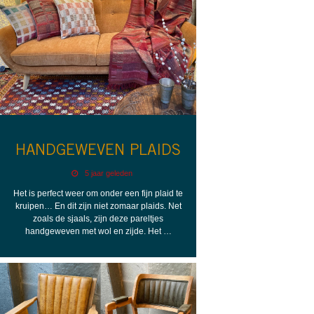
HANDGEWEVEN PLAIDS
5 jaar geleden
Het is perfect weer om onder een fijn plaid te
kruipen… En dit zijn niet zomaar plaids. Net
zoals de sjaals, zijn deze pareltjes
handgeweven met wol en zijde. Het …