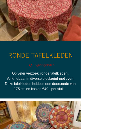
RONDE TAFELKLEDEN
5 jaar geleden
Op veler verzoek; ronde tafelkleden.
Verkrijgbaar in diverse blockprint-motieven.
Deze tafelkleden hebben een doorsnede van
175 cm en kosten €49,- per stuk.