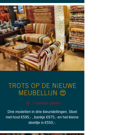
TROTS OP DE NIEUWE
MEUBELLIJN 😍
2 maanden geleden
Drie modellen in drie kleurstellingen. Stoel
met hout €595,- , bankje €975,- en het kleine
stoeltje is €550,-.