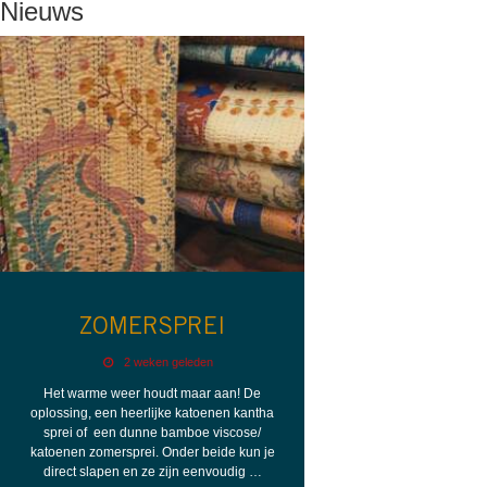
Nieuws
ZOMERSPREI
2 weken geleden
Het warme weer houdt maar aan! De
oplossing, een heerlijke katoenen kantha
sprei of een dunne bamboe viscose/
katoenen zomersprei. Onder beide kun je
direct slapen en ze zijn eenvoudig …