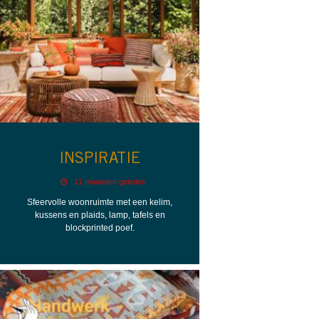
INSPIRATIE
11 maanden geleden
Sfeervolle woonruimte met een kelim,
kussens en plaids, lamp, tafels en
blockprinted poef.