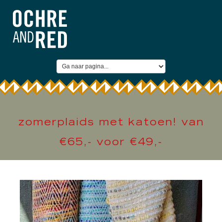
zomerplaids met katoen! van
€65,- voor €49,-