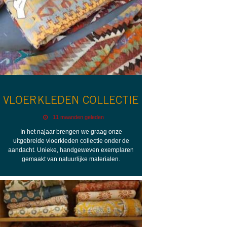
VLOERKLEDEN COLLECTIE
11 maanden geleden
In het najaar brengen we graag onze
uitgebreide vloerkleden collectie onder de
aandacht. Unieke, handgeweven exemplaren
gemaakt van natuurlijke materialen.